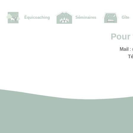
Équicoaching
Séminaires
Gîte
Pour 
Mail
:
T